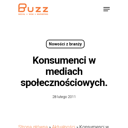
Skip
Menu
to
main
content
Nowości z branży
Konsumenci w
mediach
społecznościowych.
28 lutego 2011
Strona główna
»
Aktualności
»
Konsumenci w