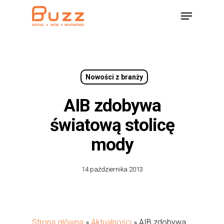
Skip
Menu
to
main
content
Nowości z branży
AIB zdobywa
światową stolicę
mody
14 października 2013
Strona główna
»
Aktualności
»
AIB zdobywa