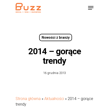
Skip
Menu
to
main
content
Nowości z branży
2014 – gorące
trendy
16 grudnia 2013
Strona główna
»
Aktualności
»
2014 – gorące
trendy