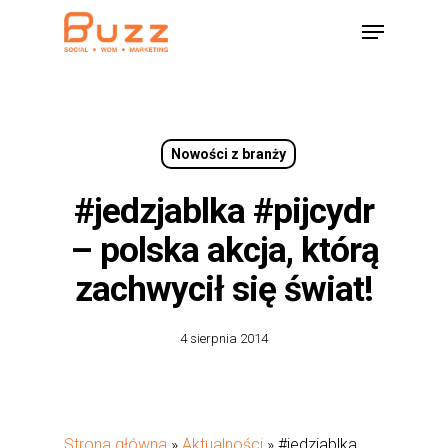
Skip
Menu
to
main
content
Nowości z branży
#jedzjablka #pijcydr
– polska akcja, którą
zachwycił się świat!
4 sierpnia 2014
Strona główna
»
Aktualności
»
#jedzjablka