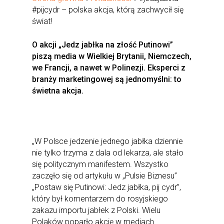
#pijcydr – polska akcja, którą zachwycił się
świat!
O akcji „Jedz jabłka na złość Putinowi”
piszą media w Wielkiej Brytanii, Niemczech,
we Francji, a nawet w Polinezji. Eksperci z
branży marketingowej są jednomyślni: to
świetna akcja.
„W Polsce jedzenie jednego jabłka dziennie
nie tylko trzyma z dala od lekarza, ale stało
się politycznym manifestem. Wszystko
zaczęło się od artykułu w „Pulsie Biznesu”
„Postaw się Putinowi: Jedz jabłka, pij cydr”,
który był komentarzem do rosyjskiego
zakazu importu jabłek z Polski. Wielu
Polaków poparło akcję w mediach