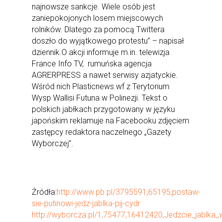
najnowsze sankcje. Wiele osób jest
zaniepokojonych losem miejscowych
rolników. Dlatego za pomocą Twittera
doszło do wyjątkowego protestu” – napisał
dziennik.O akcji informuje m.in. telewizja
France Info TV, rumuńska agencja
AGRERPRESS a nawet serwisy azjatyckie.
Wśród nich Plasticnews.wf z Terytorium
Wysp Wallisi Futuna w Polinezji. Tekst o
polskich jabłkach przygotowany w języku
japońskim reklamuje na Facebooku zdjęciem
zastępcy redaktora naczelnego „Gazety
Wyborczej”.
Źródła:
http://www.pb.pl/3795591,65195,postaw-
sie-putinowi-jedz-jablka-pij-cydr
http://wyborcza.pl/1,75477,16412420,Jedzcie_jablka