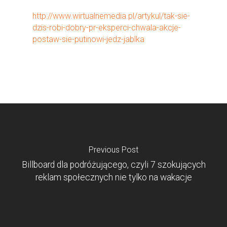
http://www.wirtualnemedia.pl/artykul/tak-sie-
dzis-robi-dobry-pr-eksperci-chwala-akcje-
postaw-sie-putinowi-jedz-jablka
Previous Post
Billboard dla podróżującego, czyli 7 szokujących
reklam społecznych nie tylko na wakacje