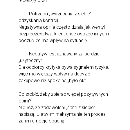
recenzję, post.
· Potrzeba „wyrzucenia z siebie” i
odzyskania kontroli
Negatywna opinia często działa jak wentyl
bezpieczeństwa: klient chce ostrzec innych i
poczuć, że ma wpływ na sytuację.
· Negatyw jest uznawany za bardziej
„użyteczny”
Dla odbiorcy krytyka bywa sygnałem ryzyka,
więc ma większy wpływ na decyzje
zakupowe niż spokojne „było ok”.
Co zrobić, żeby zbierać więcej pozytywnych
opinii?
Nie licz, że zadowoleni „sami z siebie”
napiszą. Ułatw im maksymalnie ten proces,
zanim emocje opadną.