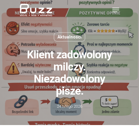
Skip
Menu
to
main
content
Aktualności
Klient zadowolony
milczy.
Niezadowolony
pisze.
24 lutego 2026