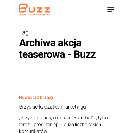
Skip
Menu
to
main
content
Tag
Archiwa akcja
teaserowa - Buzz
Nowości z branży
Brzydkie kaczątko marketingu
„Przyjdź do nas, a dostaniesz rabat”, „Tylko
teraz… proc. taniej” – duża liczba takich
komunikatów…