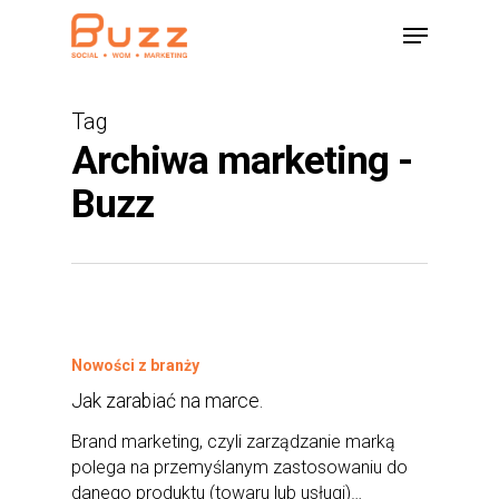
Skip
Menu
to
main
content
Tag
Archiwa marketing -
Buzz
Nowości z branży
Jak zarabiać na marce.
Brand marketing, czyli zarządzanie marką
polega na przemyślanym zastosowaniu do
danego produktu (towaru lub usługi)…