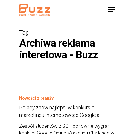
Skip
Menu
to
main
content
Tag
Archiwa reklama
interetowa - Buzz
Nowości z branży
Polacy znów najlepsi w konkursie
marketingu internetowego Google’a
Zespół studentów z SGH ponownie wygrał
konkurs Google Online Marketing Challenge w