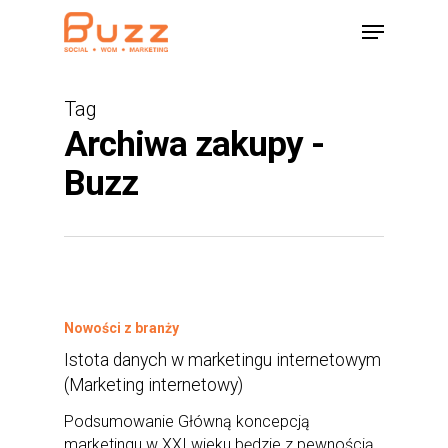
Skip
Menu
to
main
content
Tag
Archiwa zakupy -
Buzz
Nowości z branży
Istota danych w marketingu internetowym
(Marketing internetowy)
Podsumowanie Główną koncepcją
marketingu w XXI wieku będzie z pewnością