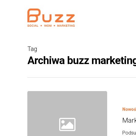
Skip
to
main
content
Tag
Archiwa buzz marketing
Nowośc
Mark
Podsum