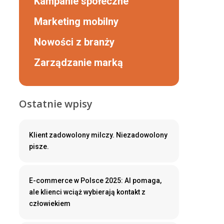
Kampanie społeczne
Marketing mobilny
Nowości z branży
Zarządzanie marką
Ostatnie wpisy
Klient zadowolony milczy. Niezadowolony
pisze.
E-commerce w Polsce 2025: AI pomaga,
ale klienci wciąż wybierają kontakt z
człowiekiem