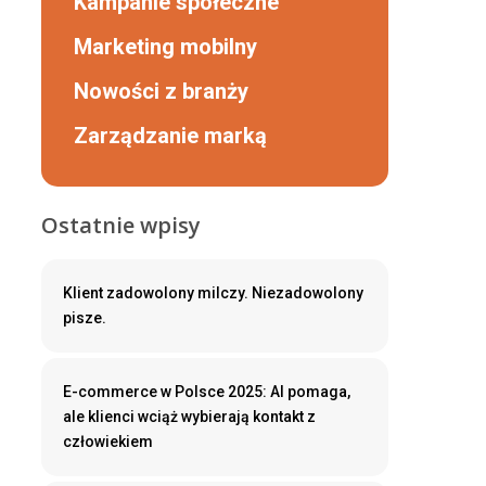
Kampanie społeczne
Marketing mobilny
Nowości z branży
Zarządzanie marką
Ostatnie wpisy
Klient zadowolony milczy. Niezadowolony
pisze.
E-commerce w Polsce 2025: AI pomaga,
ale klienci wciąż wybierają kontakt z
człowiekiem