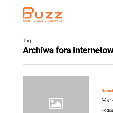
Skip
to
main
content
Tag
Archiwa fora internetow
Nowośc
Mark
Podsum